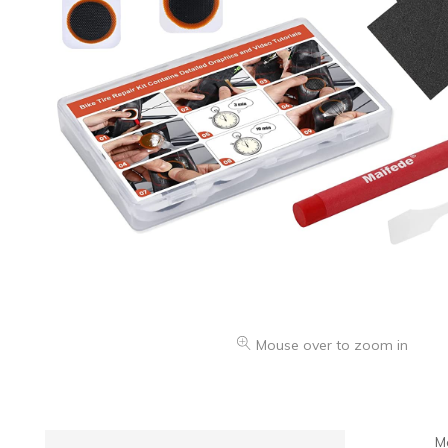
Mouse over to zoom in
M