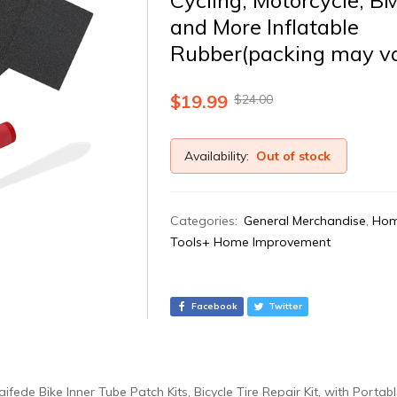
and More Inflatable
Rubber(packing may v
$
19.99
$
24.00
Availability:
Out of stock
Categories:
General Merchandise
,
Hom
Tools+ Home Improvement
Facebook
Twitter
aifede Bike Inner Tube Patch Kits, Bicycle Tire Repair Kit, with Port