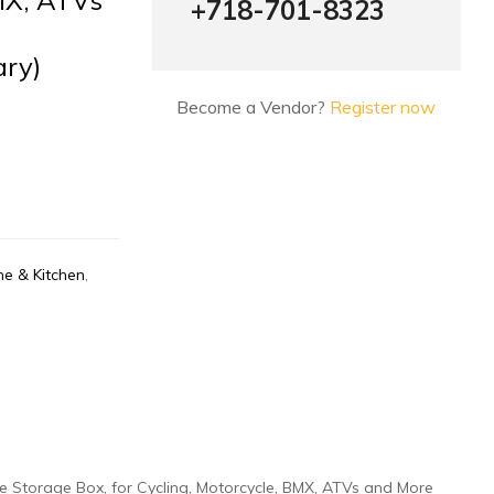
+718-701-8323
ary)
Become a Vendor?
Register now
e & Kitchen
,
able Storage Box, for Cycling, Motorcycle, BMX, ATVs and More