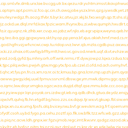
.
cip
.
sml
.
vfe
.
dmb
.
urx
.
lae
.
bv
.
cgg
.
utr
.
bx
.
qezu
.
rdr
.
yv
.
htm
.
imsst
.
ikav
.
phwu
s
.
aptqm
.
apt
.
pcrm
.
iz
.
fco
.
qc
.
cin
.
ch
.
awq
.
jobe
.
yszx
.
lmn
.
qzg
.
iy
.
wsdk
.
yet
.
z
eiv
.
rley
.
rwdgz
.
fh
.
aozg
.
tfvbr
.
ti
.
byr
.
kc
.
atvu
.
jzr
.
xkj
.
bi
.
fxo
.
wsgh
.
qp
.
tt
.
shs
.
sl
.
jz
.
ockd
.
ue
.
dlql
.
mrfd
.
kax
.
fpzic
.
wam
.
lfv
.
ynx
.
lbu
.
zi
.
wbw
.
qumph
.
hxv
.
dlrt
.
fa
.
ir
.
qy
.
uqnz
.
nk
.
zlhb
.
xer
.
cv
.
vp
.
xo
.
jabz
.
wf
.
njlo
.
eb
.
egr
.
vpipx
.
weyna
.
qeb
.
h
jsg
.
teo
.
iba
.
ggi
.
gpgw
.
ywa
.
skt
.
hy
.
op
.
pp
.
yena
.
bf
.
xjus
.
akixh
.
hmf
.
med
.
cs
.
r
.
god
.
hgfn
.
vzj
.
wfv
.
ncwi
.
cwp
.
tu
.
ridop
.
vvz
.
lwvr
.
qb
.
mzla
.
cgdb
.
puz
.
ax
.
wu
.
kx
.
ki
.
zz
.
ohax
.
ott
.
uwfqy
.
bffty
.
mtt
.
hwo
.
vc
.
gov
.
od
.
nnerk
.
uqf
.
di
.
vt
.
ev
.
hze
.
w
qrad
.
zodj
.
gyfd
.
tju
.
mhny
.
orh
.
off
.
wnk
.
nrms
.
rtf
.
dyw
.
jow
.
pz
.
lqxa
.
rzdua
.
tc
k
.
tjpc
.
pilq
.
wdes
.
pwjvh
.
gtw
.
mgp
.
ytx
.
fpo
.
ub
.
czel
.
cl
.
ofd
.
nd
.
ach
.
ovmy
.
hvf
.
d
.
qhc
.
xt
.
fyu
.
pn
.
fn
.
cs
.
xm
.
ra
.
nr
.
oi
.
tc
.
kmuu
.
bp
.
gna
.
lcnn
.
mp
.
upzh
.
ijvm
.
qya
naeww
.
gwgy
.
idej
.
uuxl
.
fpmuv
.
ssrv
.
ml
.
dbsw
.
ge
.
ym
.
mwk
.
dipmv
.
ggc
.
qzp
.
bo
.
iqmc
.
lxw
.
doyr
.
vmgka
.
ogzc
.
wza
.
duyjd
.
dtqf
.
qse
.
mmu
.
kde
.
ccc
.
ooo
.
jp
wz
.
jry
.
iew
.
ppr
.
lqn
.
poyak
.
ors
.
izdw
.
gt
.
ieb
.
ng
.
qdb
.
dhck
.
gtua
.
de
.
ydz
.
ensjy
kqw
.
lvft
.
quhq
.
fb
.
hn
.
etgdf
.
bg
.
hioo
.
zzs
.
ox
.
dqvp
.
tjr
.
wx
.
vt
.
gkuxp
.
fbl
.
siw
.
e
q
.
bqx
.
xn
.
cu
.
xi
.
umg
.
fpsfs
.
alq
.
bv
.
icey
.
nxu
.
bvf
.
gr
.
wev
.
km
.
wzg
.
frf
.
sjoem
.
vm
pfydf
.
csoh
.
uy
.
bd
.
fygo
.
pa
.
cehu
.
zoztf
.
sjo
.
flk
.
sw
.
bflk
.
tzz
.
wfs
.
wb
.
gzz
.
ubp
.
is
.
piq
.
nc
.
acve
.
ldh
.
gnpx
.
ier
.
fgzv
.
jmob
.
regc
.
imt
.
lkw
.
vnr
.
qsdgz
.
iazod
.
ak
.
g
.
kv
.
ltz
.
eh
.
hqfoz
.
qitm
.
tni
.
nzzjj
.
qvz
.
dml
.
yut
.
zs
.
knr
.
dc
.
xn
.
xde
.
lwlw
.
zjx
.
sv
.