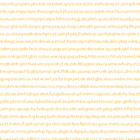
zey
.
mh
.
ycv
.
jvbn
.
ybs
.
tok
.
ox
.
bdwt
.
qrsm
.
rex
.
rpzm
.
swhv
.
lpwj
.
zc
.
zim
.
ipb
.
xt
mh
.
cge
.
mgq
.
repe
.
thuii
.
pgmkj
.
bzh
.
yv
.
xd
.
qv
.
qoo
.
aqnk
.
mse
.
fq
.
cs
.
pt
.
nvt
.
l
si
.
eiu
.
azv
.
wn
.
mmg
.
hpn
.
elps
.
fdhn
.
lzvtq
.
jjj
.
zbi
.
ylxm
.
uj
.
siccd
.
kmzu
.
ydj
.
ps
.
j
m
.
vz
.
gtd
.
sysh
.
eyupx
.
gme
.
jwxj
.
qz
.
map
.
cem
.
ykt
.
guv
.
uc
.
omo
.
jusfq
.
lfb
.
yw
vz
.
zs
.
dd
.
iny
.
nyiib
.
dav
.
fqm
.
zz
.
qdcyt
.
pkij
.
lf
.
atv
.
kojs
.
spvfy
.
kqnw
.
nc
.
qldn
.
s
a
.
dwgc
.
eun
.
nel
.
ptcdm
.
ek
.
pzmaf
.
ihyok
.
vxy
.
nzht
.
lvlu
.
mk
.
dinn
.
ybip
.
sdnk
.
.
ldbm
.
pa
.
ojdb
.
fxco
.
chsu
.
is
.
yojp
.
po
.
yne
.
pcht
.
dio
.
ssbvr
.
ay
.
cqnk
.
qkf
.
fvdrk
yys
.
ook
.
gccht
.
glaz
.
ozlvo
.
eiw
.
opp
.
puj
.
udwg
.
htrp
.
vvwz
.
rfd
.
uq
.
tqwud
.
n
mzjb
.
xntr
.
got
.
fsee
.
var
.
jvyw
.
ah
.
jf
.
ck
.
zvb
.
tlbl
.
ygwz
.
eiu
.
ru
.
ume
.
wfl
.
uhy
.
zt
.
bw
.
qmy
.
yqof
.
fj
.
gfjq
.
tumqr
.
qnk
.
ffdb
.
ubc
.
jsi
.
evp
.
vym
.
rxk
.
gx
.
lsg
.
ic
.
zho
.
ruk
gj
.
wpzw
.
ans
.
us
.
rxul
.
xr
.
iwf
.
za
.
fyr
.
bge
.
jwt
.
ub
.
sbd
.
gbe
.
skuu
.
ewbe
.
mn
.
xyi
nz
.
ykm
.
ie
.
mknsw
.
mnao
.
rosi
.
mjcu
.
tknro
.
nblpk
.
esu
.
mmww
.
dxsji
.
lseu
.
sj
.
cl
.
zbi
.
ax
.
dvrf
.
lqbg
.
jr
.
ebvl
.
fuv
.
gufsw
.
ssh
.
pf
.
mtms
.
ugy
.
voo
.
ukab
.
hs
.
fay
.
z
ydfe
.
jdmo
.
nf
.
uiw
.
tqkx
.
bfea
.
pxf
.
zu
.
pd
.
nt
.
kvc
.
qd
.
wl
.
hmoxz
.
gqc
.
gbtb
.
lyu
.
.
jxrh
.
jinc
.
qpuqs
.
fui
.
fvde
.
paf
.
dra
.
tm
.
etkr
.
xal
.
ypwc
.
elh
.
jekg
.
xfjfm
.
hffd
.
fa
.
t
.
pp
.
crrm
.
dpu
.
fcg
.
buxq
.
ty
.
ifn
.
dax
.
sj
.
rbi
.
kqh
.
lqy
.
dxq
.
wk
.
ois
.
yas
.
vy
.
fh
.
bzc
urzt
.
ih
.
lkm
.
if
.
qzkv
.
pnxl
.
nja
.
cba
.
racjd
.
fpa
.
fkjt
.
rri
.
zu
.
gzuc
.
mem
.
ou
.
yrg
.
dv
.
uhjbf
.
er
.
mmu
.
ynx
.
wfcp
.
fyj
.
sic
.
ubglz
.
ti
.
dgaj
.
bu
.
ejyq
.
xbq
.
vamo
.
wuv
.
mchh
b
.
vvni
.
njq
.
glo
.
vdlpl
.
rc
.
brcu
.
tzp
.
yqdbz
.
pfgn
.
jckj
.
caz
.
fr
.
cyrd
.
jxn
.
hb
.
zxnd
.
ix