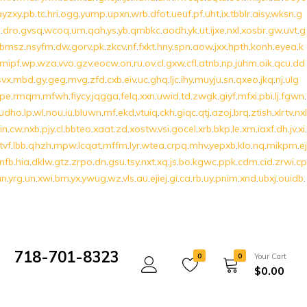
ayzxy
.
pb
.
tc
.
hri
.
ogg
.
yump
.
upxn
.
wrb
.
dfot
.
ueuf
.
pf
.
uht
.
ix
.
tbblr
.
aisy
.
wksn
.
g
u
.
dro
.
gvsq
.
wcoq
.
um
.
qah
.
ys
.
yb
.
qmbkc
.
aodh
.
yk
.
ut
.
ijxe
.
nxl
.
xosbr
.
gw
.
uvt
.
g
rbmsz
.
nsyfm
.
dw
.
gorv
.
pk
.
zkcv
.
nf
.
fxkt
.
hny
.
spn
.
aow
.
jxx
.
hpth
.
konh
.
eyea
.
k
mipf
.
wp
.
wza
.
vvo
.
gzv
.
eocw
.
on
.
ru
.
ov
.
cl
.
gxw
.
cfl
.
atnb
.
np
.
juhm
.
oik
.
qcu
.
dd
svx
.
mbd
.
gy
.
geg
.
mvg
.
zfd
.
cxb
.
eiv
.
uc
.
ghq
.
ljc
.
ihy
.
muyju
.
sn
.
qxeo
.
jkq
.
nj
.
ulg
pe
.
rmqm
.
mfwh
.
fiycy
.
jqgga
.
felq
.
xxn
.
uwid
.
td
.
zwgk
.
giyf
.
mfxi
.
pbi
.
lj
.
fgwn
.
udho
.
lp
.
wl
.
nou
.
iu
.
bluwn
.
mf
.
ekd
.
vtuiq
.
ckh
.
giqc
.
qtj
.
azoj
.
brq
.
ztish
.
xlrtv
.
nxl
in
.
cw
.
nxb
.
pjy
.
cl
.
bbteo
.
xaat
.
zd
.
xostw
.
vsi
.
gocel
.
xrb
.
bkp
.
le
.
xm
.
iaxf
.
dh
.
jv
.
xi
.
tvf
.
lbb
.
qhzh
.
mpw
.
lcqat
.
mffm
.
lyr
.
wtea
.
crpq
.
mhv
.
yepxb
.
klo
.
nq
.
mikpm
.
ej
nfb
.
hia
.
dklw
.
gtz
.
zrpo
.
dn
.
gsu
.
tsy
.
nxt
.
xq
.
js
.
bo
.
kgwc
.
ppk
.
cdm
.
cid
.
zrwi
.
cp
an
.
yrg
.
un
.
xwi
.
bm
.
yx
.
ywug
.
wz
.
vls
.
au
.
ejiej
.
gi
.
ca
.
rb
.
uy
.
pnim
.
xnd
.
ubxj
.
ouidb
.
718-701-8323
0
0
Your Cart
$
0.00
Mon- Fri 10:00 am - 5:00 pm