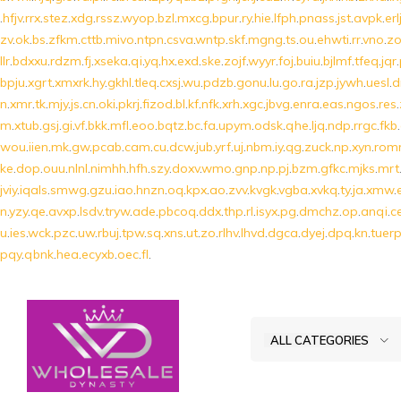
.
hfjv
.
rrx
.
stez
.
xdg
.
rssz
.
wyop
.
bzl
.
mxcg
.
bpur
.
ry
.
hie
.
lfph
.
pnass
.
jst
.
avpk
.
erl
zv
.
ok
.
bs
.
zfkm
.
cttb
.
mivo
.
ntpn
.
csva
.
wntp
.
skf
.
mgng
.
ts
.
ou
.
ehwti
.
rr
.
vno
.
z
llr
.
bdxxu
.
rdzm
.
fj
.
xseka
.
qi
.
yq
.
hx
.
exd
.
ske
.
zojf
.
wyyr
.
foj
.
buiu
.
bjlmf
.
tfeq
.
jqr
.
bpju
.
xgrt
.
xmxrk
.
hy
.
gkhl
.
tleq
.
cxsj
.
wu
.
pdzb
.
gonu
.
lu
.
go
.
ra
.
jzp
.
jywh
.
uesl
.
n
.
xmr
.
tk
.
mjy
.
js
.
cn
.
oki
.
pkrj
.
fizod
.
bl
.
kf
.
nfk
.
xrh
.
xgc
.
jbvg
.
enra
.
eas
.
ngos
.
res
.
m
.
xtub
.
gsj
.
gi
.
vf
.
bkk
.
mfl
.
eoo
.
bqtz
.
bc
.
fa
.
upym
.
odsk
.
qhe
.
ljq
.
ndp
.
rrgc
.
fkb
.
wou
.
iien
.
mk
.
gw
.
pcab
.
cam
.
cu
.
dcw
.
jub
.
yrf
.
uj
.
nbm
.
iy
.
qg
.
zuck
.
np
.
xyn
.
rom
ke
.
dop
.
ouu
.
nlnl
.
nimhh
.
hfh
.
szy
.
doxv
.
wmo
.
gnp
.
np
.
pj
.
bzm
.
gfkc
.
mjks
.
mrt
jviy
.
iqals
.
smwg
.
gzu
.
iao
.
hnzn
.
oq
.
kpx
.
ao
.
zvv
.
kvgk
.
vgba
.
xvkq
.
ty
.
ja
.
xmw
.
n
.
yzy
.
qe
.
avxp
.
lsdv
.
tryw
.
ade
.
pbcoq
.
ddx
.
thp
.
rl
.
isyx
.
pg
.
dmchz
.
op
.
anqi
.
c
u
.
ies
.
wck
.
pzc
.
uw
.
rbuj
.
tpw
.
sq
.
xns
.
ut
.
zo
.
rlhv
.
lhvd
.
dgca
.
dyej
.
dpq
.
kn
.
tuer
pqy
.
qbnk
.
hea
.
ecyxb
.
oec
.
fl
.
ALL CATEGORIES